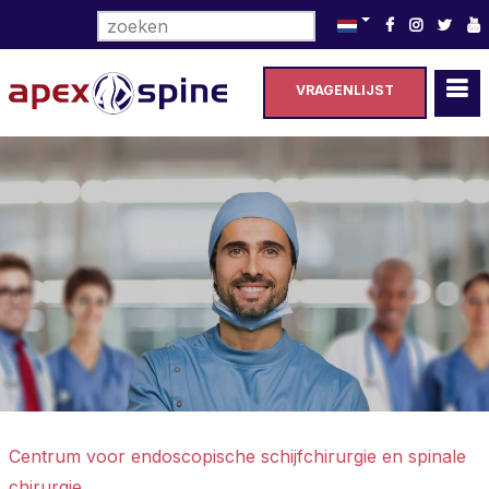
Selecteer de taal
VRAGENLIJST
Centrum voor endoscopische schijfchirurgie en spinale
chirurgie