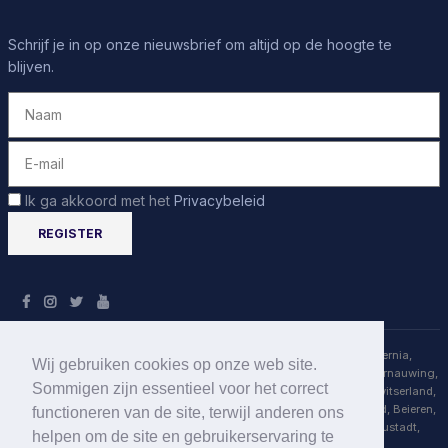
Schrijf je in op onze nieuwsbrief om altijd op de hoogte te
blijven.
Ik ga akkoord met het
Privacybeleid
apex
spine®
CENTER
- uw specialisten voor rugpijn, nekpijn, hernia,
Wij gebruiken cookies op onze web site.
wervelkanaalstenose, schijfchirurgie, schijfchirurgie, wervelkanaalvernauwing,
Sommigen zijn essentieel voor het correct
wervelkanaalstenose,
endoscopis
c
he schijfchirurgie
in Duitsland, Zwitserland,
Elzas (Elzas), Rijnland- Palts, Baden-Württemberg, Hessen, Saarland, Beieren,
functioneren van de site, terwijl anderen ons
Frankfurt, Heidelberg, Karlsruhe, Mannheim, Mainz, München, Neustadt,
helpen om de site en gebruikerservaring te
Stuttgart, met partners in München, Erding en Starnberg