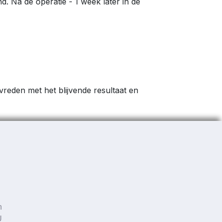
. Na de operatie - 1 week later in de
vreden met het blijvende resultaat en
er
n
U