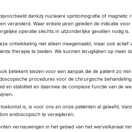
(bijvoorbeeld dankzij nucleaire spintomografie of magneti
jaren veranderd. Waar enkele jaren geleden de indicatie vo
lijke operatie slechts in uitzonderlijke gevallen nodig is.
 ontwikkeling niet alleen meegemaakt, maar ook actief v
ficiënte therapie te bieden. We kunnen terugkijken op meer 
ok betekent kiezen voor een aanpak die de patiënt zo min 
ndoscopische procedures voor de chirurgische behandeling 
eid en stabiliteit en daarmee de complexe functie van de we
ijnen.
oekomst is, is voor ons en onze patiënten al geleefd. Vanda
olom endoscopisch te verwijderen.
ten vernauwingen in het gebied van het wervelkanaal minim