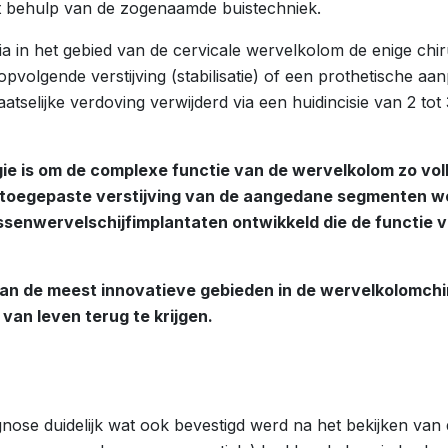
t behulp van de zogenaamde buistechniek.
rnia in het gebied van de cervicale wervelkolom de enige c
ropvolgende verstijving (stabilisatie) of een prothetische a
elijke verdoving verwijderd via een huidincisie van 2 tot 3
e is om de complexe functie van de wervelkolom zo volle
toegepaste verstijving van de aangedane segmenten werd 
tussenwervelschijfimplantaten ontwikkeld die de functie 
an de meest innovatieve gebieden in de wervelkolomchiru
 van leven terug te krijgen.
agnose duidelijk wat ook bevestigd werd na het bekijken va