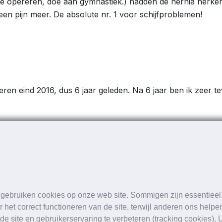
e opereren, doe aan gymnastiek.) hadden de hernia herkend
geen pijn meer. De absolute nr. 1 voor schijfproblemen!
ren eind 2016, dus 6 jaar geleden. Na 6 jaar ben ik zeer te
 gebruiken cookies op onze web site. Sommigen zijn essentieel
rdeling van uw klachten via het online formuli
r het correct functioneren van de site, terwijl anderen ons helpe
de site en gebruikerservaring te verbeteren (tracking cookies). 