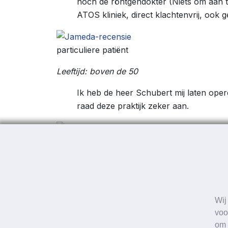
noch de röntgendokter (Niets om aan t
ATOS kliniek, direct klachtenvrij, ook 
particuliere patiënt
Leeftijd: boven de 50
Ik heb de heer Schubert mij laten opere
raad deze praktijk zeker aan.
patiënt gecontroleerd
5 januari 2023
Online Vragenlijst
Wij
Snelle en betrouwbare eerste beoo
voo
om 