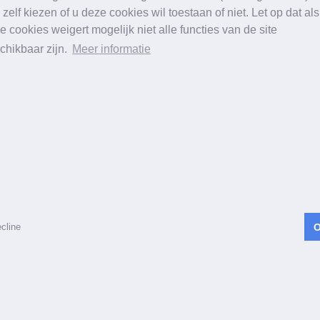
 zelf kiezen of u deze cookies wil toestaan of niet. Let op dat als
e cookies weigert mogelijk niet alle functies van de site
chikbaar zijn.
Meer informatie
rdeling van uw klachten via het online formuli
 de hoogte te blijven.
ialisten voor rugpijn, nekpijn, hernia, wervelkanaalstenose, 
cline
tenose,
endoscopis
c
he schijfchirurgie
in Duitsland, Zwitserl
 Frankfurt, Heidelberg, Karlsruhe, Mannheim, Mainz, Münch
München, Erding en Starnberg
pyright ©
2026 apex wervelkolom Alle rechten voorbehou