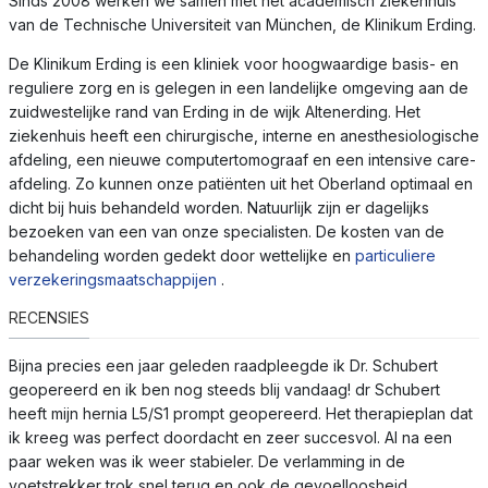
Sinds 2008 werken we samen met het academisch ziekenhuis
van de Technische Universiteit van München, de Klinikum Erding.
De Klinikum Erding is een kliniek voor hoogwaardige basis- en
reguliere zorg en is gelegen in een landelijke omgeving aan de
zuidwestelijke rand van Erding in de wijk Altenerding. Het
ziekenhuis heeft een chirurgische, interne en anesthesiologische
afdeling, een nieuwe computertomograaf en een intensive care-
afdeling. Zo kunnen onze patiënten uit het Oberland optimaal en
dicht bij huis behandeld worden. Natuurlijk zijn er dagelijks
bezoeken van een van onze specialisten. De kosten van de
behandeling worden gedekt door wettelijke en
particuliere
verzekeringsmaatschappijen
.
RECENSIES
Bijna precies een jaar geleden raadpleegde ik Dr. Schubert
geopereerd en ik ben nog steeds blij vandaag! dr Schubert
heeft mijn hernia L5/S1 prompt geopereerd. Het therapieplan dat
ik kreeg was perfect doordacht en zeer succesvol. Al na een
paar weken was ik weer stabieler. De verlamming in de
voetstrekker trok snel terug en ook de gevoelloosheid