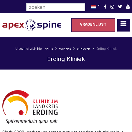
Selecteer de taal
VRAGENLIJST
U bevindt zich hier:
Erding Kliniek
thuis
over ons
klinieken
Erding Kliniek