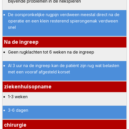
blijvende problemen in de nekspieren
De oorspronkelijke rugpijn verdween meestal direct na de
operatie en een klein resterend spierongemak verdween
snel
Na de ingreep
Geen rugklachten tot 6 weken na de ingreep
Al 3 uur na de ingreep kan de patiënt zijn rug wat belasten
met een vooraf afgesteld korset
ziekenhuisopname
1-3 weken
3-6 dagen
chirurgie