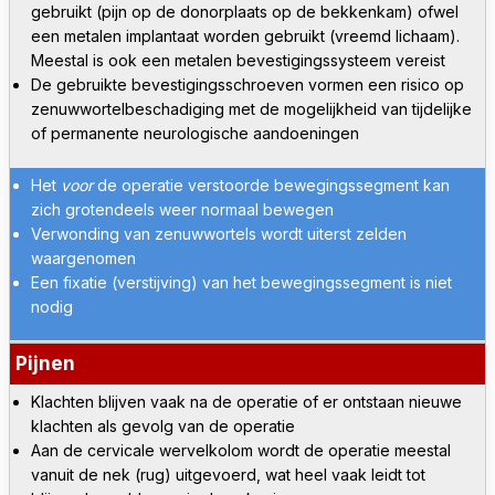
gebruikt (pijn op de donorplaats op de bekkenkam) ofwel
een metalen implantaat worden gebruikt (vreemd lichaam).
Meestal is ook een metalen bevestigingssysteem vereist
De gebruikte bevestigingsschroeven vormen een risico op
zenuwwortelbeschadiging met de mogelijkheid van tijdelijke
of permanente neurologische aandoeningen
Het
voor
de operatie verstoorde bewegingssegment kan
zich grotendeels weer normaal bewegen
Verwonding van zenuwwortels wordt uiterst zelden
waargenomen
Een fixatie (verstijving) van het bewegingssegment is niet
nodig
Pijnen
Klachten blijven vaak na de operatie of er ontstaan nieuwe
klachten als gevolg van de operatie
Aan de cervicale wervelkolom wordt de operatie meestal
vanuit de nek (rug) uitgevoerd, wat heel vaak leidt tot