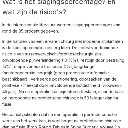
Wat is het slagingspercentage? En
wat zijn de risico's?
In de internationale literatuur worden slagingspercentages van
rond de 85 procent gegeven.
In de handen van een ervaren chirurg met moderne implantaten
is de kans op complicaties erg klein. De meest voorkomende
risico's van tussenwervelschijfprothesechirurgie zijn:
onvoldoende pijnvermindering (10-15%), restpijn door bestraling
(5%), diepe veneuze trombose (1%), langdurige
facetdegeneratie mogelijk (geen procentuele informatie
beschikbaar) , verkeerde positionering, doorzakken van de
prothese - meestal door onvoldoende botdichtheid (vrouwen>
45 jaar). Na elke operatie kan pijn blijven bestaan, maar de kans
op heroperatie na prothetische chirurgie is 50% lager dan na
fusie.
Het aantal patiënten dat na een operatie in perfecte conditie
weer aan het werk kan, is veel hoger na prothetische chirurgie
dan na fusie (Bron: Round Tables In Spine Surgery, Volume 1 o