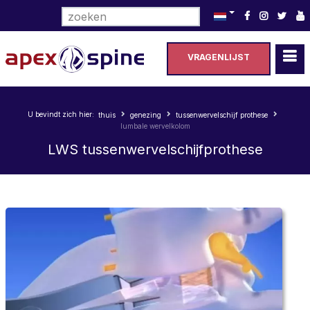
Selecteer de taal
VRAGENLIJST
U bevindt zich hier:
thuis
genezing
tussenwervelschijf prothese
lumbale wervelkolom
LWS tussenwervelschijfprothese