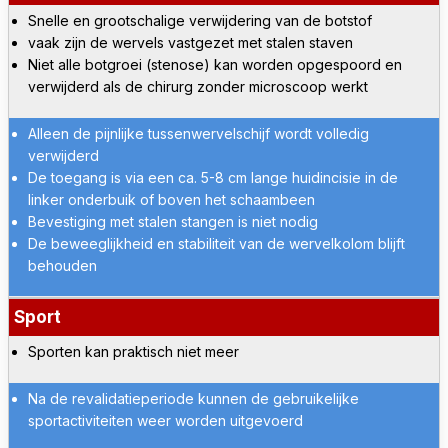
Snelle en grootschalige verwijdering van de botstof
vaak zijn de wervels vastgezet met stalen staven
Niet alle botgroei (stenose) kan worden opgespoord en
verwijderd als de chirurg zonder microscoop werkt
Alleen de pijnlijke tussenwervelschijf wordt volledig
verwijderd
De toegang is via een ca. 5-8 cm lange huidincisie in de
linker onderbuik of boven het schaambeen
Bevestiging met stalen stangen is niet nodig
De beweeglijkheid en stabiliteit van de wervelkolom blijft
behouden
Sport
Sporten kan praktisch niet meer
Na de revalidatieperiode kunnen de gebruikelijke
sportactiviteiten weer worden uitgevoerd