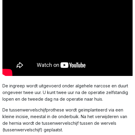
De ingreep wordt uitgevoerd onder algehele narcose en duurt
ongeveer twee uur. U kunt twee uur na de operatie zelfstandig
lopen en de tweede dag na de operatie naar huis.
De tussenwervelschijfprothese wordt geïmplanteerd via een
kleine incisie, meestal in de onderbuik. Na het verwijderen van
de hernia wordt de tussenwervelschijf tussen de wervels
(tussenwervelschijf) geplaatst.