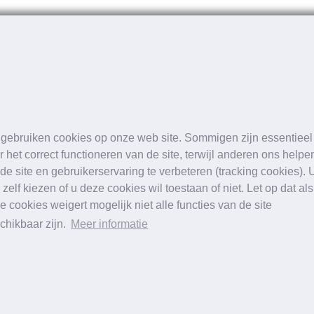
 alleen een vervelend symptoom – het kan ernstige gevol
t op te nemen met de Apex-Spine Kliniek in München. Daar 
kan niet alleen uw levenskwaliteit verbeteren, maar ook la
ar uw gezondheid te zetten. De experts van de Apex Spine 
 gebruiken cookies op onze web site. Sommigen zijn essentieel
r het correct functioneren van de site, terwijl anderen ons helpe
de site en gebruikerservaring te verbeteren (tracking cookies). 
 zelf kiezen of u deze cookies wil toestaan of niet. Let op dat als
rdeling van uw klachten via het online formuli
e cookies weigert mogelijk niet alle functies van de site
chikbaar zijn.
Meer informatie
rdeling van uw klachten via het online formuli
 de hoogte te blijven.