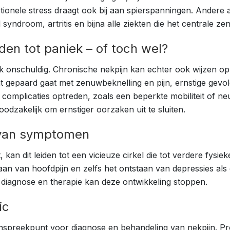
onele stress draagt ook bij aan spierspanningen. Andere
syndroom, artritis en bijna alle ziekten die het centrale ze
den tot paniek – of toch wel?
ak onschuldig. Chronische nekpijn kan echter ook wijzen o
gepaard gaat met zenuwbeknelling en pijn, ernstige gevolg
complicaties optreden, zoals een beperkte mobiliteit of n
odzakelijk om ernstiger oorzaken uit te sluiten.
 van symptomen
 kan dit leiden tot een vicieuze cirkel die tot verdere fysi
taan van hoofdpijn en zelfs het ontstaan van depressies als
 diagnose en therapie kan deze ontwikkeling stoppen.
ic
spreekpunt voor diagnose en behandeling van nekpijn. Prof