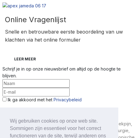
Online Vragenlijst
Snelle en betrouwbare eerste beoordeling van uw
klachten via het online formulier
LEER MEER
Schrijf je in op onze nieuwsbrief om altijd op de hoogte te
blijven.
Ik ga akkoord met het
Privacybeleid
Wij gebruiken cookies op onze web site.
apex
spine®
CENTER
- uw specialisten voor rugpijn, nekpijn,
Sommigen zijn essentieel voor het correct
hernia, wervelkanaalstenose, schijfchirurgie, schijfchirurgie,
functioneren van de site, terwijl anderen ons
wervelkanaalvernauwing, wervelkanaalstenose,
endoscopis
c
he