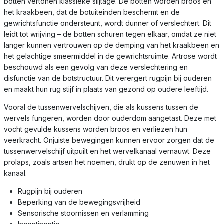
botten vertonen klassieke slijtage. De botten worden broos en
het kraakbeen, dat de botuiteinden beschermt en de
gewrichtsfunctie ondersteunt, wordt dunner of verslechtert. Dit
leidt tot wrijving – de botten schuren tegen elkaar, omdat ze niet
langer kunnen vertrouwen op de demping van het kraakbeen en
het gelachtige smeermiddel in de gewrichtsruimte. Artrose wordt
beschouwd als een gevolg van deze verslechtering en
disfunctie van de botstructuur. Dit verergert rugpijn bij ouderen
en maakt hun rug stijf in plaats van gezond op oudere leeftijd.
Vooral de tussenwervelschijven, die als kussens tussen de
wervels fungeren, worden door ouderdom aangetast. Deze met
vocht gevulde kussens worden broos en verliezen hun
veerkracht. Onjuiste bewegingen kunnen ervoor zorgen dat de
tussenwervelschijf uitpuilt en het wervelkanaal vernauwt. Deze
prolaps, zoals artsen het noemen, drukt op de zenuwen in het
kanaal.
Rugpijn bij ouderen
Beperking van de bewegingsvrijheid
Sensorische stoornissen en verlamming