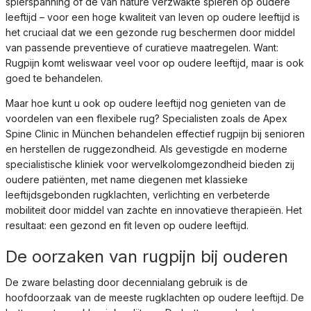
spierspanning of de van nature verzwakte spieren op oudere
leeftijd – voor een hoge kwaliteit van leven op oudere leeftijd is
het cruciaal dat we een gezonde rug beschermen door middel
van passende preventieve of curatieve maatregelen. Want:
Rugpijn komt weliswaar veel voor op oudere leeftijd, maar is ook
goed te behandelen.
Maar hoe kunt u ook op oudere leeftijd nog genieten van de
voordelen van een flexibele rug? Specialisten zoals de Apex
Spine Clinic in München behandelen effectief rugpijn bij senioren
en herstellen de ruggezondheid. Als gevestigde en moderne
specialistische kliniek voor wervelkolomgezondheid bieden zij
oudere patiënten, met name diegenen met klassieke
leeftijdsgebonden rugklachten, verlichting en verbeterde
mobiliteit door middel van zachte en innovatieve therapieën. Het
resultaat: een gezond en fit leven op oudere leeftijd.
De oorzaken van rugpijn bij ouderen
De zware belasting door decennialang gebruik is de
hoofdoorzaak van de meeste rugklachten op oudere leeftijd. De