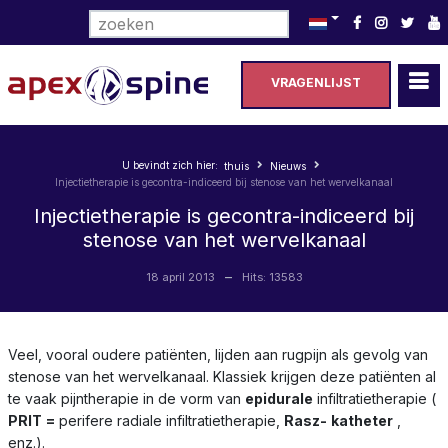
Selecteer de taal
VRAGENLIJST
U bevindt zich hier:
thuis
Nieuws
Injectietherapie is gecontra-indiceerd bij stenose van het wervelkanaal
Injectietherapie is gecontra-indiceerd bij
stenose van het wervelkanaal
18 april 2013
Hits: 13583
Veel, vooral oudere patiënten, lijden aan rugpijn als gevolg van
stenose van het wervelkanaal. Klassiek krijgen deze patiënten al
te vaak pijntherapie in de vorm van
epidurale
infiltratietherapie (
PRIT
=
perifere radiale infiltratietherapie,
Rasz-
katheter
,
enz.).